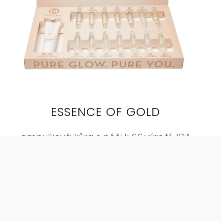
ESSENCE OF GOLD
ampulková kůra s péči k 66.výročí JDA
1015 Kč