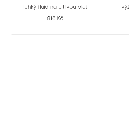
lehký fluid na citlivou pleť
vý
816 Kč