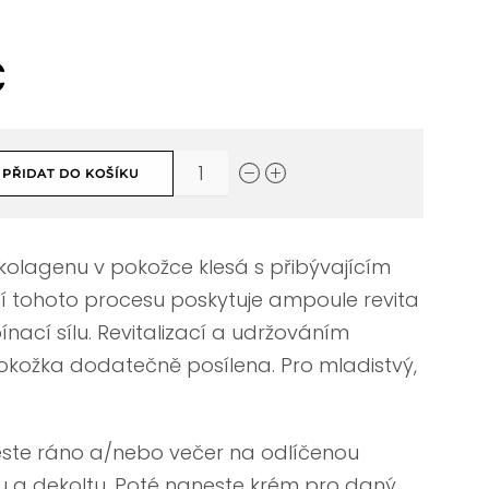
č
PŘIDAT DO KOŠÍKU
kolagenu v pokožce klesá s přibývajícím
í tohoto procesu poskytuje ampoule revita
nací sílu. Revitalizací a udržováním
pokožka dodatečně posílena. Pro mladistvý,
te ráno a/nebo večer na odlíčenou
ku a dekoltu. Poté naneste krém pro daný