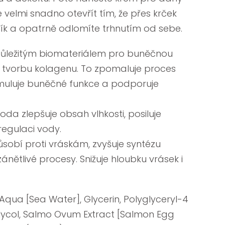
e velmi snadno otevřít tím, že přes krček
ík a opatrně odlomíte trhnutím od sebe.
 důležitým biomateriálem pro buněčnou
e tvorbu kolagenu. To zpomaluje proces
timuluje buněčné funkce a podporuje
voda zlepšuje obsah vlhkosti, posiluje
regulaci vody.
ůsobí proti vráskám, zvyšuje syntézu
ánětlivé procesy. Snižuje hloubku vrásek i
Aqua [Sea Water], Glycerin, Polyglyceryl-4
lycol, Salmo Ovum Extract [Salmon Egg