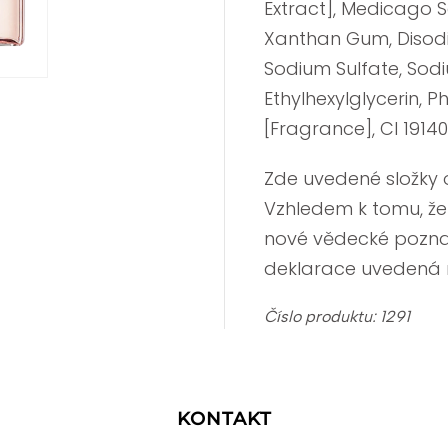
Extract], Medicago Sa
Xanthan Gum, Disodi
Sodium Sulfate, Sodi
Ethylhexylglycerin,
[Fragrance], CI 19140 
Zde uvedené složky 
Vzhledem k tomu, že
nové vědecké poznatk
deklarace uvedená n
Číslo produktu: 1291
KONTAKT