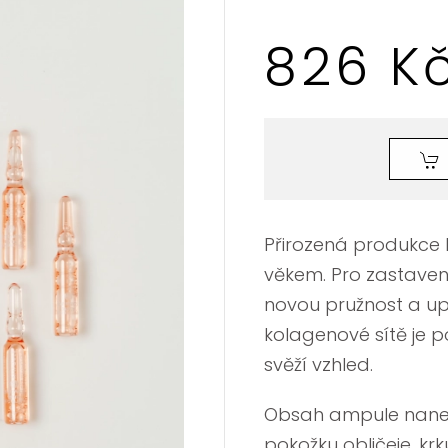
826 K
Přirozená produkce 
věkem. Pro zastaven
novou pružnost a upí
kolagenové sítě je 
svěží vzhled.
Obsah ampule nanes
pokožku obličeje, kr