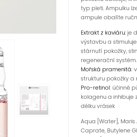
typ pleti. Ampulku lz
ampule obalíte ručn
Extrakt z kaviáru
: je
výstavbu a stimuluj
stárnutí pokožky, s
regenerační systém.
Mořská pramenitá
: 
strukturu pokožky a 
Pro-retinol
: účinně p
kolagenu a inhibuje z
délku vrásek
Aqua [Water], Maris 
Caprate, Butylene G