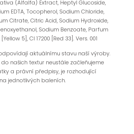
tiva (Alfalfa) Extract, Heptyl Glucoside,
um EDTA, Tocopherol, Sodium Chloride,
um Citrate, Citric Acid, Sodium Hydroxide,
 Phenoxyethanol, Sodium Benzoate, Parfum
[Yellow 5], CI 17200 [Red 33]. Vers. 001
odpovídají aktuálnímu stavu naší výroby.
 do našich textur neustále začleňujeme
y a právní předpisy, je rozhodující
a jednotlivých baleních.